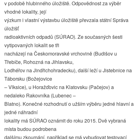
v podobě hlubinného úložiště. Odpovědnost za výběr
vhodné lokality, její
výzkum i vlastní výstavbu úložiště převzala státní Správa
úložišť
radioaktivních odpadů (SÚRAO). Ze současných šesti
vytipovaných lokalit se tři
nacházejí na Českomoravské vrchovině (Budišov u
Třebíče, Rohozná na Jihlavsku,
Lodhéřov na Jindřichohradecku), další leží u Jistebnice na
Táborsku (Božejovice
– Vlksice), u Horažďovic na Klatovsku (Pačejov) a
nedaleko Rakovníka (Lubenec –
Blatno). Konečné rozhodnutí o užším výběru jedné hlavní a
jedné náhradní
lokality má SÚRAO oznámit do roku 2015. Dvě vybraná
místa budou podrobena
dalšímu zkoumání, například se má vybudovat testovací