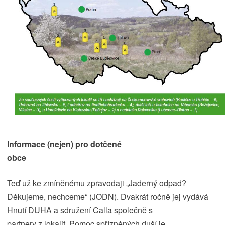
Informace (nejen) pro dotčené
obce
Teď už ke zmíněnému zpravodaji „Jaderný odpad?
Děkujeme, nechceme“ (JODN). Dvakrát ročně jej vydává
Hnutí DUHA a sdružení Calla společně s
partnery z lokalit. Pomoc spřízněných duší je