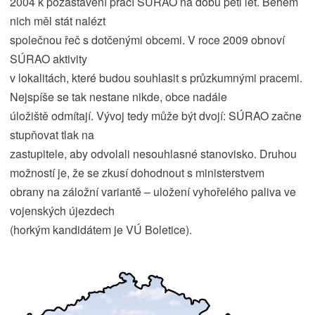
2004 k pozastavení prací SÚRAO na dobu pěti let. Během
nich měl stát nalézt
společnou řeč s dotčenými obcemi. V roce 2009 obnoví
SÚRAO aktivity
v lokalitách, které budou souhlasit s průzkumnými pracemi.
Nejspíše se tak nestane nikde, obce nadále
úložiště odmítají. Vývoj tedy může být dvojí: SÚRAO začne
stupňovat tlak na
zastupitele, aby odvolali nesouhlasné stanovisko. Druhou
možností je, že se zkusí dohodnout s ministerstvem
obrany na záložní variantě – uložení vyhořelého paliva ve
vojenských újezdech
(horkým kandidátem je VÚ Boletice).