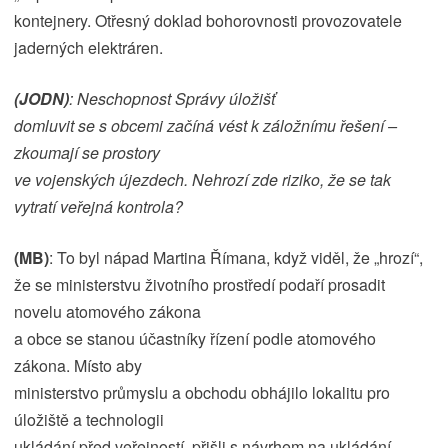
kontejnery. Otřesný doklad bohorovnosti provozovatele
jaderných elektráren.
(JODN)
: Neschopnost Správy úložišť
domluvit se s obcemi začíná vést k záložnímu řešení –
zkoumají se prostory
ve vojenských újezdech. Nehrozí zde riziko, že se tak
vytratí veřejná kontrola?
(MB)
: To byl nápad Martina Římana, když viděl, že „hrozí“,
že se ministerstvu životního prostředí podaří prosadit
novelu atomového zákona
a obce se stanou účastníky řízení podle atomového
zákona. Místo aby
ministerstvo průmyslu a obchodu obhájilo lokalitu pro
úložiště a technologii
ukládání před veřejností, přišli s návrhem na ukládání