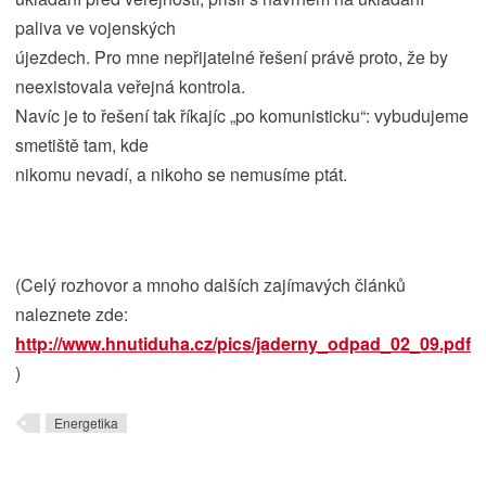
paliva ve vojenských
újezdech. Pro mne nepřijatelné řešení právě proto, že by
neexistovala veřejná kontrola.
Navíc je to řešení tak říkajíc „po komunisticku“: vybudujeme
smetiště tam, kde
nikomu nevadí, a nikoho se nemusíme ptát.
(Celý rozhovor a mnoho dalších zajímavých článků
naleznete zde:
http://www.hnutiduha.cz/pics/jaderny_odpad_02_09.pdf
)
Energetika