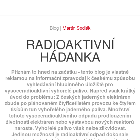
Respekt
Vy
Blog |
Martin Sedlák
RADIOAKTIVNÍ
HÁDANKA
Přiznám to hned na začátku - tento blog je vlastně
reklamou na informační zpravodaj k českému způsobu
vyhledávání hlubinného úložiště pro
vysoceradioaktivní vyhořelé palivo. Napřed však krátký
úvod do problému: Z českých jaderných elektráren
zbude po plánovaném čtyřicetiletém provozu ke čtyřem
tisícům tun vyhořelého jaderného paliva. Množství
tohoto vysoceradioaktivního odpadu prodloužením
životnosti elektráren nebo výstavbou nových reaktorů
naroste. Vyhořelé palivo však nelze zlikvidovat.
Jedinou možností je radioaktivní odpad dokonale