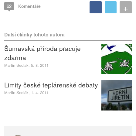
+
62
Komentáře
Další články tohoto autora
Šumavská příroda pracuje
zdarma
Martin Sedlák, 5. 8. 2011
Limity české teplárenské debaty
Martin Sedlák, 1. 4. 2011