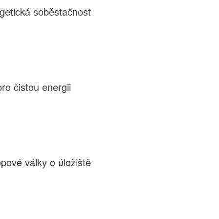
rgetická soběstačnost
ro čistou energii
ové války o úložiště