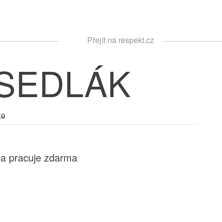
Respekt
Přejít na respekt.cz
Vyhledávání
 SEDLÁK
ků
a pracuje zdarma