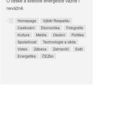
O české a světové energetice vážně i
nevážně.
Homepage
Výběr Respektu
Cestování
Ekonomika
Fotografie
Kultura
Média
Osobní
Politika
Společnost
Technologie a věda
Video
Zábava
Zahraničí
Svět
Energetika
ČEZko