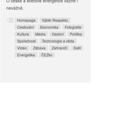
O české a světové energetice vážně i
nevážně.
Homepage
Výběr Respektu
Cestování
Ekonomika
Fotografie
Kultura
Média
Osobní
Politika
Společnost
Technologie a věda
Video
Zábava
Zahraničí
Svět
Energetika
ČEZko