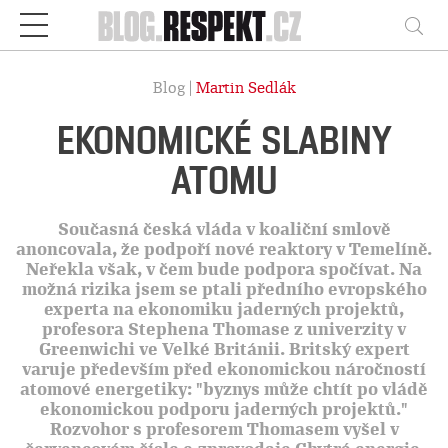
Respekt
Vy
Blog |
Martin Sedlák
EKONOMICKÉ SLABINY
ATOMU
Současná česká vláda v koaliční smlově
anoncovala, že podpoří nové reaktory v Temelíně.
Neřekla však, v čem bude podpora spočívat. Na
možná rizika jsem se ptali předního evropského
experta na ekonomiku jaderných projektů,
profesora Stephena Thomase z univerzity v
Greenwichi ve Velké Británii. Britský expert
varuje především před ekonomickou náročností
atomové energetiky: "byznys může chtít po vládě
ekonomickou podporu jaderných projektů."
Rozvohor s profesorem Thomasem vyšel v