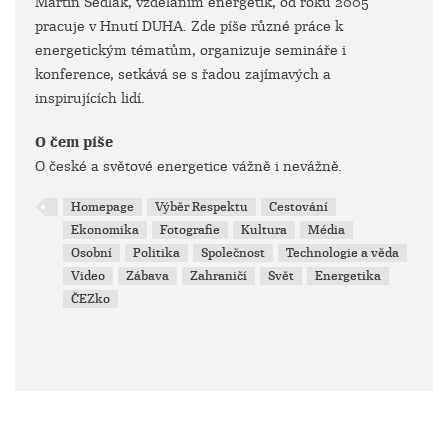
Martin Sedlák, vzděláním energetik, od roku 2005
pracuje v Hnutí DUHA. Zde píše různé práce k
energetickým tématům, organizuje semináře i
konference, setkává se s řadou zajímavých a
inspirujících lidí.
O čem píše
O české a světové energetice vážně i nevážně.
Homepage
Výběr Respektu
Cestování
Ekonomika
Fotografie
Kultura
Média
Osobní
Politika
Společnost
Technologie a věda
Video
Zábava
Zahraničí
Svět
Energetika
ČEZko