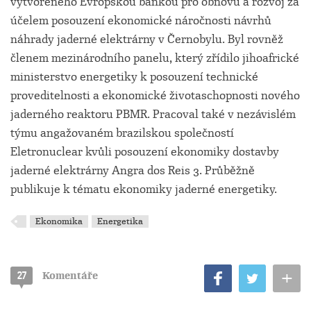
vytvořeného Evropskou bankou pro obnovu a rozvoj za
účelem posouzení ekonomické náročnosti návrhů
náhrady jaderné elektrárny v Černobylu. Byl rovněž
členem mezinárodního panelu, který zřídilo jihoafrické
ministerstvo energetiky k posouzení technické
proveditelnosti a ekonomické životaschopnosti nového
jaderného reaktoru PBMR. Pracoval také v nezávislém
týmu angažovaném brazilskou společností
Eletronuclear kvůli posouzení ekonomiky dostavby
jaderné elektrárny Angra dos Reis 3. Průběžně
publikuje k tématu ekonomiky jaderné energetiky.
Ekonomika
Energetika
+
27
Komentáře