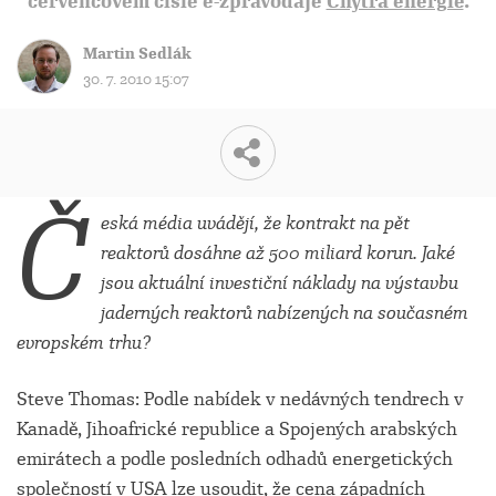
červencovém čísle e-zpravodaje
Chytrá energie
.
Martin Sedlák
30. 7. 2010 15:07
Č
eská média uvádějí, že kontrakt na pět
reaktorů dosáhne až 500 miliard korun. Jaké
jsou aktuální investiční náklady na výstavbu
jaderných reaktorů nabízených na současném
evropském trhu?
Steve Thomas: Podle nabídek v nedávných tendrech v
Kanadě, Jihoafrické republice a Spojených arabských
emirátech a podle posledních odhadů energetických
společností v USA lze usoudit, že cena západních