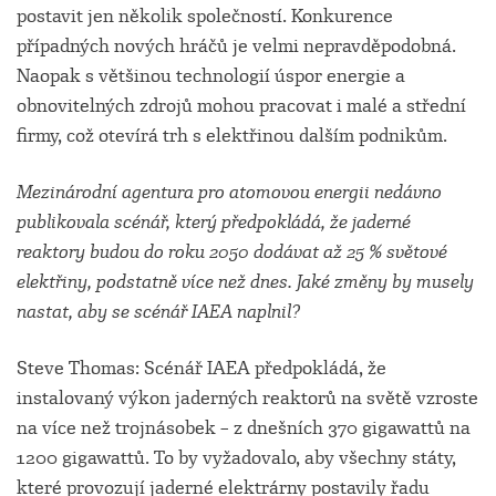
postavit jen několik společností. Konkurence
případných nových hráčů je velmi nepravděpodobná.
Naopak s většinou technologií úspor energie a
obnovitelných zdrojů mohou pracovat i malé a střední
firmy, což otevírá trh s elektřinou dalším podnikům.
Mezinárodní agentura pro atomovou energii nedávno
publikovala scénář, který předpokládá, že jaderné
reaktory budou do roku 2050 dodávat až 25 % světové
elektřiny, podstatně více než dnes. Jaké změny by musely
nastat, aby se scénář IAEA naplnil?
Steve Thomas: Scénář IAEA předpokládá, že
instalovaný výkon jaderných reaktorů na světě vzroste
na více než trojnásobek – z dnešních 370 gigawattů na
1200 gigawattů. To by vyžadovalo, aby všechny státy,
které provozují jaderné elektrárny postavily řadu