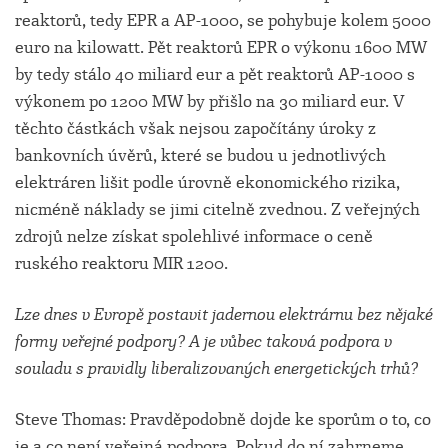
reaktorů, tedy EPR a AP-1000, se pohybuje kolem 5000
euro na kilowatt. Pět reaktorů EPR o výkonu 1600 MW
by tedy stálo 40 miliard eur a pět reaktorů AP-1000 s
výkonem po 1200 MW by přišlo na 30 miliard eur. V
těchto částkách však nejsou započítány úroky z
bankovních úvěrů, které se budou u jednotlivých
elektráren lišit podle úrovně ekonomického rizika,
nicméně náklady se jimi citelně zvednou. Z veřejných
zdrojů nelze získat spolehlivé informace o ceně
ruského reaktoru MIR 1200.
Lze dnes v Evropě postavit jadernou elektrárnu bez nějaké
formy veřejné podpory? A je vůbec taková podpora v
souladu s pravidly liberalizovaných energetických trhů?
Steve Thomas: Pravděpodobně dojde ke sporům o to, co
je a co není veřejná podpora. Pokud do ní zahrneme