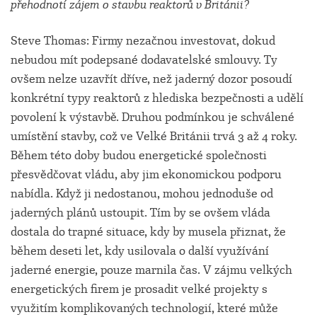
přehodnotí zájem o stavbu reaktorů v Británii?
Steve Thomas: Firmy nezačnou investovat, dokud
nebudou mít podepsané dodavatelské smlouvy. Ty
ovšem nelze uzavřít dříve, než jaderný dozor posoudí
konkrétní typy reaktorů z hlediska bezpečnosti a udělí
povolení k výstavbě. Druhou podmínkou je schválené
umístění stavby, což ve Velké Británii trvá 3 až 4 roky.
Během této doby budou energetické společnosti
přesvědčovat vládu, aby jim ekonomickou podporu
nabídla. Když ji nedostanou, mohou jednoduše od
jaderných plánů ustoupit. Tím by se ovšem vláda
dostala do trapné situace, kdy by musela přiznat, že
během deseti let, kdy usilovala o další využívání
jaderné energie, pouze marnila čas. V zájmu velkých
energetických firem je prosadit velké projekty s
využitím komplikovaných technologií, které může