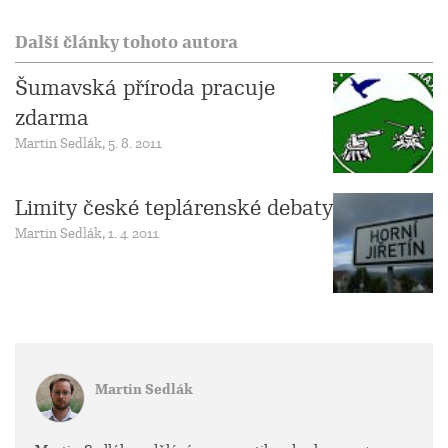
Další články tohoto autora
Šumavská příroda pracuje
zdarma
Martin Sedlák, 5. 8. 2011
Limity české teplárenské debaty
Martin Sedlák, 1. 4. 2011
Martin Sedlák