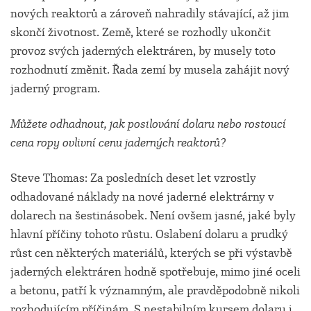
nových reaktorů a zároveň nahradily stávající, až jim
skončí životnost. Země, které se rozhodly ukončit
provoz svých jaderných elektráren, by musely toto
rozhodnutí změnit. Řada zemí by musela zahájit nový
jaderný program.
Můžete odhadnout, jak posilování dolaru nebo rostoucí
cena ropy ovlivní cenu jaderných reaktorů?
Steve Thomas: Za posledních deset let vzrostly
odhadované náklady na nové jaderné elektrárny v
dolarech na šestinásobek. Není ovšem jasné, jaké byly
hlavní příčiny tohoto růstu. Oslabení dolaru a prudký
růst cen některých materiálů, kterých se při výstavbě
jaderných elektráren hodně spotřebuje, mimo jiné oceli
a betonu, patří k významným, ale pravděpodobně nikoli
rozhodujícím příčinám. S nestabilním kursem dolaru i