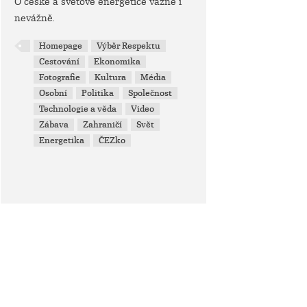
O české a světové energetice vážně i
nevážně.
Homepage
Výběr Respektu
Cestování
Ekonomika
Fotografie
Kultura
Média
Osobní
Politika
Společnost
Technologie a věda
Video
Zábava
Zahraničí
Svět
Energetika
ČEZko