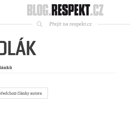
Respekt
Přejít na respekt.cz
Vyhledávání
DLÁK
článků
předchozí články autora